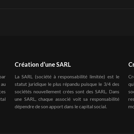
Création d’une SARL
C
par
La SARL (société à responsabilité limitée) est le
Cr
 au
statut juridique le plus répandu puisque le 3/4 des
qu
ces
sociétés nouvellement crées sont des SARL. Dans
so
tal
une SARL, chaque associé voit sa responsabilité
re
dépendre de son apport dans le capital social.
mo