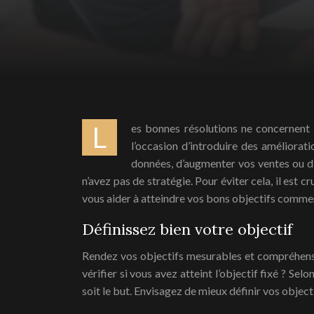
Les bonnes résolutions ne concernent pas seulement une question de forme physique. Pour les entrepreneurs, le début de la nouvelle année peut être
l’occasion d’introduire des améliorati
données, d’augmenter vos ventes ou d’a
n’avez pas de stratégie. Pour éviter cela, il est cr
vous aider à atteindre vos bons objectifs comme
Définissez bien votre objectif
Rendez vos objectifs mesurables et compréhensi
vérifier si vous avez atteint l’objectif fixé ? Se
soit le but. Envisagez de mieux définir vos obje