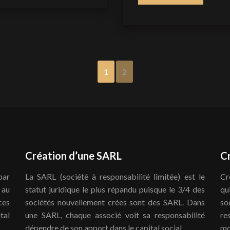
1
2
Création d’une SARL
C
par
La SARL (société à responsabilité limitée) est le
Cr
 au
statut juridique le plus répandu puisque le 3/4 des
qu
ces
sociétés nouvellement crées sont des SARL. Dans
so
tal
une SARL, chaque associé voit sa responsabilité
re
dépendre de son apport dans le capital social.
mo