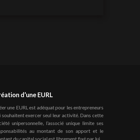
réation d’une EURL
éer une EURL est adéquat pour les entrepreneurs
i souhaitent exercer seul leur activité. Dans cette
ciété unipersonnelle, l’associé unique limite ses
sponsabilités au montant de son apport et le
ntant du capital social est librement fixé par lui.