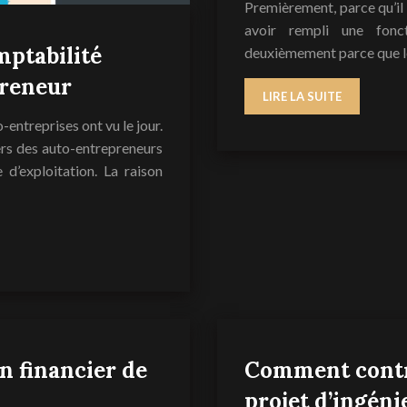
Premièrement, parce qu’il 
avoir rempli une fonc
mptabilité
deuxièmement parce que le 
preneur
LIRE LA SUITE
entreprises ont vu le jour.
iers des auto-entrepreneurs
d’exploitation. La raison
n financier de
Comment contrô
projet d’ingéni