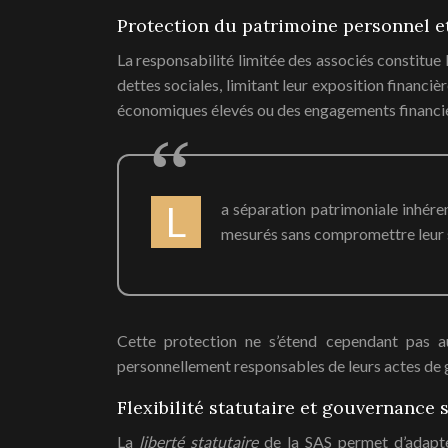
Protection du patrimoine personnel et
La responsabilité limitée des associés constitue
dettes sociales, limitant leur exposition financi
économiques élevés ou des engagements financie
La séparation patrimoniale inhérente à la SAS offre une sécurité juridique incomparable, permettant aux entrepreneurs de prendre des risques
mesurés sans compromettre leur s
Cette protection ne s’étend cependant pas a
personnellement responsables de leurs actes de ge
Flexibilité statutaire et gouvernance
La
liberté statutaire
de la SAS permet d’adapte