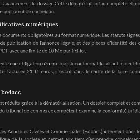
 l’avancement du dossier. Cette dématérialisation complète élimi
e quel point de connexion.
ificatives numériques
s documents obligatoires au format numérique. Les statuts signé
f de publication de l’annonce légale, et des pièces d’identité d
PDF avec une limite de 10 Mo par fichier.
sente une obligation récente mais incontournable, visant à identi
té, facturée 21,41 euros, s’inscrit dans le cadre de la lutte con
u bodacc
t réduits grâce à la dématérialisation. Un dossier complet et con
 du tribunal de commerce compétent examine la conformité juridiq
des Annonces Civiles et Commerciales (Bodacc) intervient dans les
ridique de la société et permet aux tiers d’en prendre connaissanc