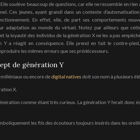
. Elle soulève beaucoup de questions, car elle ne ressemble en rien
el. Ces jeunes, ayant grandi dans un contexte d’automatisation 
nctionnement. En effet, elle, de part ses comportements nou
eur adaptation au monde du virtuel. Notez par ailleurs que cett
et la loyauté des individus de la génération X ne les a pas empêché
on Y a réagit en conséquence. Elle prend en fait le contre-pie
 reproduire les mêmes erreurs que ses prédécesseurs.
cept de génération Y
 milléniaux ou encore de
digital natives
doit son nom à plusieurs él
ration X.
génération comme étant très curieux. La génération Y ferait donc é
ymboliquement les fils des écouteurs toujours insérés dans les oreill