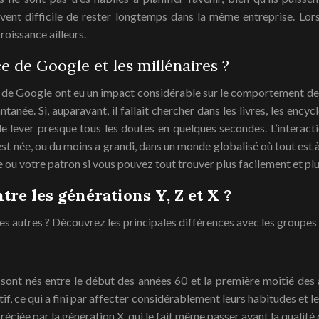
uvent difficile de rester longtemps dans la même entreprise. Lors
roissance ailleurs.
ce de Google et les millénaires ?
ce de Google ont eu un impact considérable sur le comportement des
anée. Si, auparavant, il fallait chercher dans les livres, les ency
 de lever presque tous les doutes en quelques secondes. L’interactio
st née, ou du moins a grandi, dans un monde globalisé où tout est 
ue ou votre patron si vous pouvez tout trouver plus facilement et p
tre les générations Y, Z et X ?
des autres ? Découvrez les principales différences avec les groupes
 sont nés entre le début des années 60 et la première moitié des 
, ce qui a fini par affecter considérablement leurs habitudes et l
éciée par la génération X, qui le fait même passer avant la qualité d