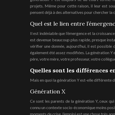
projets. Même pour cette raison, il leur est so
pensent déjà à des alternatives pour chercher la c
Quel est le lien entre l’émergen
Il est indéniable que l’émergence et la croissan
est devenue beaucoup plus rapide, presque instant
vérifier une donnée, aujourd’hui, il est possible
également été assez modifiées. La génération Y e
père, votre mère, votre professeur, votre collèg
Quelles sont les différences en
Mais en quoi la génération Y est-elle différente 
Génération X
Ce sont les parents de la génération Y, ceux qui
connu un contexte socio-économique moins positif
moments de crise, l’emploi est une chose très appr