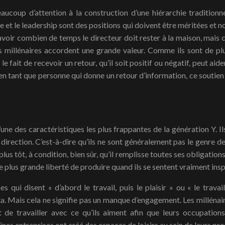
aucoup d’attention à la construction d’une hiérarchie traditionn
nce et le leadership sont des positions qui doivent être méritées et
voir combien de temps le directeur doit rester à la maison, mais ce 
es millénaires accordent une grande valeur. Comme ils sont de plu
 le fait de recevoir un retour, qu’il soit positif ou négatif, peut ai
, en tant que personne qui donne un retour d’information, ce soutie
si l’une des caractéristiques les plus frappantes de la génération Y
e direction. C’est-à-dire qu’ils ne sont généralement pas le genre 
lus tôt, à condition, bien sûr, qu’il remplisse toutes ses obligations
ne plus grande liberté de produire quand ils se sentent vraiment insp
ui disent « d’abord le travail, puis le plaisir » ou « le travail
 ça. Mais cela ne signifie pas un manque d’engagement. Les millénai
 de travailler avec ce qu’ils aiment afin que leurs occupati
aines entreprises ont créé des espaces de loisirs au sein de leurs pro