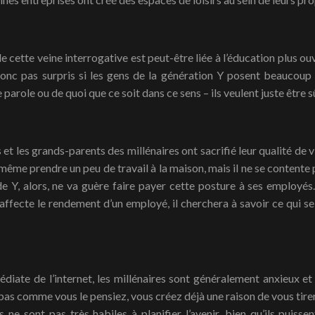
e cette veine interrogative est peut-être liée à l’éducation plus ouv
donc pas surpris si les gens de la génération Y posent beaucoup 
parole ou de quoi que ce soit dans ce sens – ils veulent juste être sûr
s et les grands-parents des millénaires ont sacrifié leur qualité de v
t même prendre un peu de travail à la maison, mais il ne se contente
 de Y, alors, ne va guère faire payer cette posture à ses employés
affecte le rendement d’un employé, il cherchera à savoir ce qui 
édiate de l’internet, les millénaires sont généralement anxieux et 
pas comme vous le pensiez, vous créez déjà une raison de vous tirer 
s ne sont pas très habiles à planifier l’avenir, bien qu’ils puisse