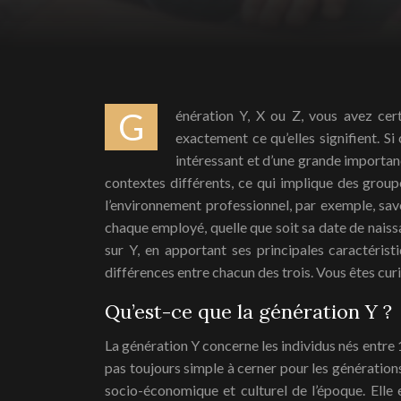
Génération Y, X ou Z, vous avez certainement entendu parler de certaines de ces classifications, n’est-ce pas ? Mais vous ne savez peut-être pas
exactement ce qu’elles signifient. Si
intéressant et d’une grande importan
contextes différents, ce qui implique des group
l’environnement professionnel, par exemple, savoi
chaque employé, quelle que soit sa date de naiss
sur Y, en apportant ses principales caractéri
différences entre chacun des trois. Vous êtes cur
Qu’est-ce que la génération Y ?
La génération Y concerne les individus nés entre 1
pas toujours simple à cerner pour les génératio
socio-économique et culturel de l’époque. Elle e