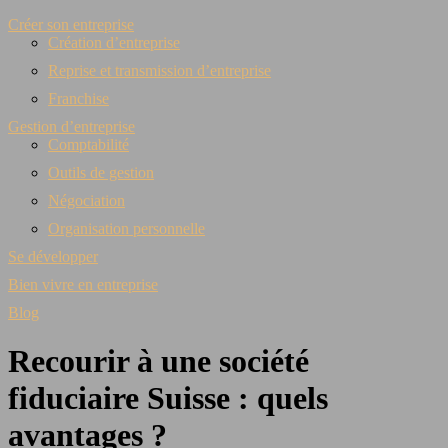
Créer son entreprise
Création d’entreprise
Reprise et transmission d’entreprise
Franchise
Gestion d’entreprise
Comptabilité
Outils de gestion
Négociation
Organisation personnelle
Se développer
Bien vivre en entreprise
Blog
Recourir à une société
fiduciaire Suisse : quels
avantages ?