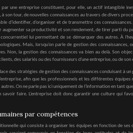
par une entreprise constituent, pour elle, un actif intangible ine
, à son tour, de nouvelles connaissances au travers de divers proce
pable d’identifier, d’organiser et de transmettre ces connaissances
augmenter sa productivité et son rendement, de tirer parti du po
e concurrentiel lui permettant de se démarquer des autres. À l’he
logiques. Mais, lorsqu’on parle de gestion des connaissances, on 
s. Non, la gestion des connaissances va bien au delà. Son objecti
lients, des salariés ou des fournisseurs d’une entreprise, ou de son
place des stratégies de gestion des connaissances conduisant à un 
entreprise, afin que les professionnels et les différentes équipes 
s autres. On ne parle pas ici uniquement de l’information en tant q
 savoir faire. L’entreprise doit donc garantir une culture qui favo
humaines par compétences
itionnelle qui consiste à organiser les équipes en fonction de ses
nels seraient regroupés en fonction de leurs aptitudes et de le