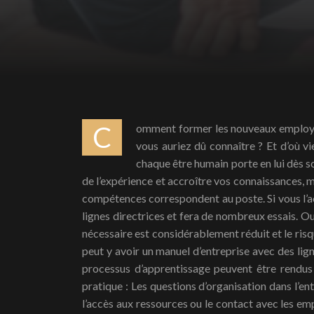
Comment former les nouveaux employés ? Qui enseigne quoi, comment, quand et où aux stagiaires ? Êtes-vous ennuyé lorsqu’il se produit une erreur que
vous auriez dû connaître ? Et d’où vi
chaque être humain porte en lui dès s
de l’expérience et accroître vos connaissances, 
compétences correspondent au poste. Si vous l’acc
lignes directrices et fera de nombreux essais. Ou
nécessaire est considérablement réduit et le risq
peut y avoir un manuel d’entreprise avec des lig
processus d’apprentissage peuvent être rendus 
pratique : Les questions d’organisation dans l’entr
l’accès aux ressources ou le contact avec les em