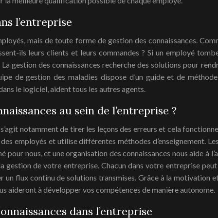
sur la meilleure qualification possible de chaque employé.
ns l’entreprise
employés, mais de toute forme de gestion des connaissances. Comme
sent-ils leurs clients et leurs commandes ? Si un employé tombe 
isse ? La gestion des connaissances recherche des solutions pour re
équipe de gestion des maladies dispose d’un guide et de méthod
ans le logiciel, aident tous les autres agents.
aissances au sein de l’entreprise ?
 s’agit notamment de tirer les leçons des erreurs et cela fonctionne 
n des employés et utilise différentes méthodes d’enseignement. Le
nné pour nous, et une organisation des connaissances nous aide à l’a
la gestion de votre entreprise. Chacun dans votre entreprise peut
rer un flux continu de solutions transmises. Grâce à la motivation 
vous aideront à développer vos compétences de manière autonome.
connaissances dans l’entreprise