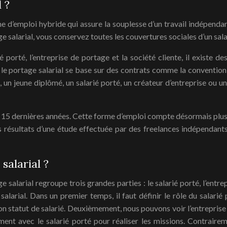
 ?
rme d’emploi hybride qui assure la souplesse d’un travail indépenda
age salarial, vous conservez toutes les couvertures sociales d’un sal
ié porté, l’entreprise de portage et la société cliente, il existe 
, le portage salarial se base sur des contrats comme la convention 
 un jeune diplômé, un salarié porté, un créateur d’entreprise ou u
es 15 dernières années. Cette forme d’emploi compte désormais plus 
des résultats d’une étude effectuée par des freelances indépendan
alarial ?
larial regroupe trois grandes parties : le salarié porté, l’entrep
salarial. Dans un premier temps, il faut définir le rôle du salarié p
n statut de salarié. Deuxièmement, nous pouvons voir l’entreprise 
ement avec le salarié porté pour réaliser les missions. Contrairem