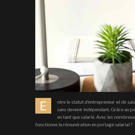
Entre le statut d’entrepreneur et de salarié, le portage salarial devient l’alternative la plus privilégiée et innovante pour exercer une activité professionnelle
sans devenir indépendant. Grâce au por
en tant que salarié. Avec les nombreux
fonctionne la rémunération en portage salarial ?