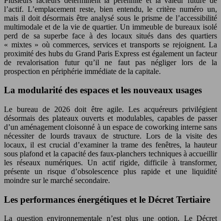
Plusieurs facteurs déterminent la pérennité et la valeur future de
l’actif. L’emplacement reste, bien entendu, le critère numéro un,
mais il doit désormais être analysé sous le prisme de l’accessibilité
multimodale et de la vie de quartier. Un immeuble de bureaux isolé
perd de sa superbe face à des locaux situés dans des quartiers
« mixtes » où commerces, services et transports se rejoignent. La
proximité des hubs du Grand Paris Express est également un facteur
de revalorisation futur qu’il ne faut pas négliger lors de la
prospection en périphérie immédiate de la capitale.
La modularité des espaces et les nouveaux usages
Le bureau de 2026 doit être agile. Les acquéreurs privilégient
désormais des plateaux ouverts et modulables, capables de passer
d’un aménagement cloisonné à un espace de coworking interne sans
nécessiter de lourds travaux de structure. Lors de la visite des
locaux, il est crucial d’examiner la trame des fenêtres, la hauteur
sous plafond et la capacité des faux-planchers techniques à accueillir
les réseaux numériques. Un actif rigide, difficile à transformer,
présente un risque d’obsolescence plus rapide et une liquidité
moindre sur le marché secondaire.
Les performances énergétiques et le Décret Tertiaire
La question environnementale n’est plus une option. Le Décret